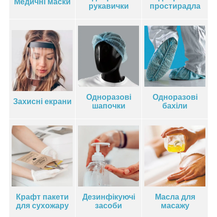
Медичні маски
простирадла
рукавички
Одноразові
Одноразові
Захисні екрани
шапочки
бахіли
Крафт пакети
Дезинфікуючі
Масла для
для сухожару
засоби
масажу