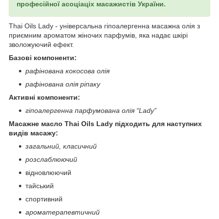
професійної асоціаціх масажистів України.
Thai Oils
Lady
- універсальна гіпоалергенна масажна олія з
приємним ароматом жіночих парфумів, яка надає шкірі
зволожуючий ефект.
Базові компоненти:
рафінована кокосова олія
рафінована олія ріпаку
Активні компоненти:
гіпоалергенна парфумована олія “
Lady
”
Масажне масло Thai Oils
Lady
підходить для наступних
видів масажу:
загальний, класичний
розслаблюючий
відновлюючий
тайський
спортивний
ароматерапевтичний