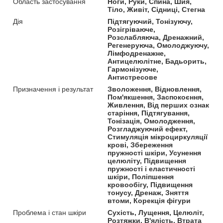
Область застосування
Ноги, Руки, Спина, Шия,
Тіло, Живіт, Сідниці, Стегна
Дія
Підтягуючий, Тонізуючу,
Розігріваюче,
Розслабляюча, Дренажний,
Регенеруюча, Омолоджуючу,
Лімфодренажне,
Антицелюлітне, Бадьорить,
Гармонізуюче,
Антистресове
Призначення і результат
Зволоження, Відновлення,
Пом'якшення, Заспокоєння,
Живлення, Від перших ознак
старіння, Підтягування,
Тонізація, Омолодження,
Розгладжуючий ефект,
Стимуляція мікроциркуляції
крові, Збереження
пружності шкіри, Усунення
целюліту, Підвищення
пружності і еластичності
шкіри, Поліпшення
кровообігу, Підвищення
тонусу, Дренаж, Зняття
втоми, Корекція фігури
Проблема і стан шкіри
Сухість, Лущення, Целюліт,
Розтяжки, В'ялість, Втрата