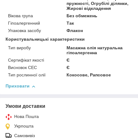
пружності, Огрубілі ділянки,
Жирові відкладення
Вікова група
Без обмежень
Гіпоалергенний
Так
Упаковка засобу
Флакон
Користувальницькі характеристики
Тип виробу
Масажна олія натуральна
гіпоалергенна
Сертифікат якості
Є
Висновок СЕС
Є
Тип рослинної олії
Кокосове, Рапсовое
Приховати
Умови доставки
Нова Пошта
Укрпошта
Самовивіз