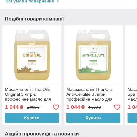
Всі умови повернення
Подібні товари компанії
Масажна олія ThaiOils
Масажна олія Thai Oils
Маса
Original 3 літри,
Anti-Cellulite 3 літри,
Spa 
професійне масло для
професійне масло для
масл
масажу 3000 мл ТАЙЛАНД
масажу 3000 мл ТАЙЛАНД
мл 
1 044
1 044
1 0
₴
₴
1 099 ₴
1 099 ₴
| СЕРТИФІКАТИ
| СЕРТИФІКАТИ
СЕР
Купити
Купити
Акційні пропозиції та новинки