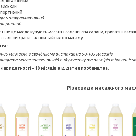
відновлюючий
тайський
спортивний
ароматерапевтичний
апаратний
стіше це масло купують масажні салони, спа салони, приватні масажи
а, салони краси, салони тайського масажу.
ата:
3000 мл масла в середньому вистачає на 90-105 масажів
витрата масла залежить від виду масажу та розмірів тіла пацієн
н придатності - 18 місяців від дати виробництва.
Різновиди масажного масла