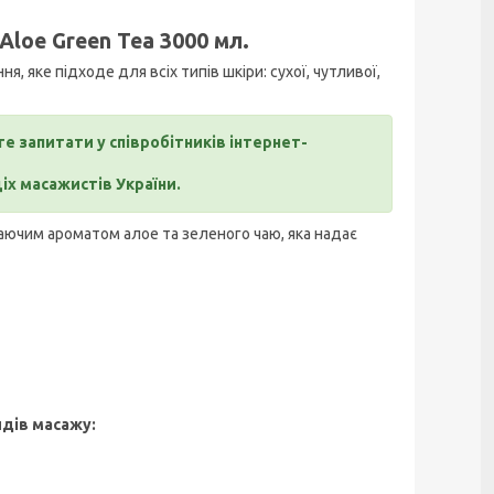
Aloe Green Tea 3000 мл.
я, яке підходе для всіх типів шкіри: сухої, чутливої,
е запитати у співробітників інтернет-
ціх масажистів України.
жаючим ароматом алое та зеленого чаю, яка надає
дів масажу: