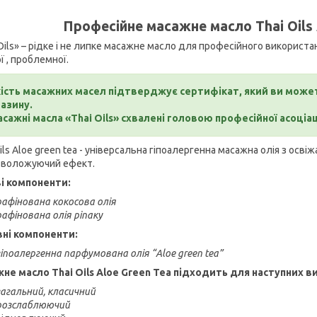
Професійне масажне масло Thai Oils 
Oils» – рідке і не липке масажне масло для професійного використанн
ї , проблемної.
кість масажних масел підтверджує сертифікат, який ви может
азину.
асажні масла «Thai Oils» схвалені головою професійної асоціа
ils
Aloe green tea
- універсальна гіпоалергенна масажна олія з осві
 зволожуючий ефект.
і компоненти:
рафінована кокосова олія
рафінована олія ріпаку
ні компоненти:
гіпоалергенна парфумована олія “Aloe green tea”
не масло Thai Oils
Aloe Green Tea
підходить для наступних ви
загальний, класичний
розслаблюючий