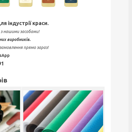
я індустрії краси.
 з нашими засобами!
них виробників.
замовлення прямо зараз!
tsApp
91
рів