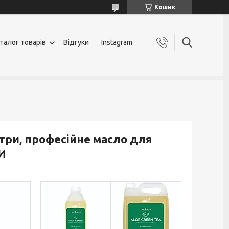
Кошик
талог товарів
Відгуки
Instagram
літри, професійне масло для
И