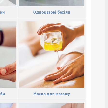
чки
Одноразові бахіли
оби
Масла для масажу