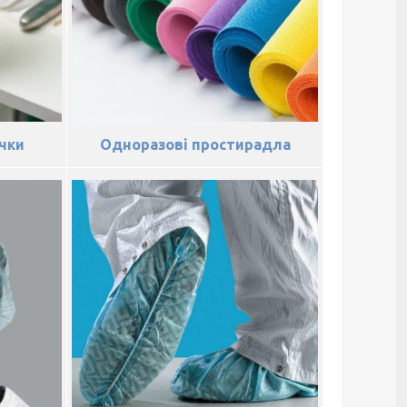
чки
Одноразові простирадла