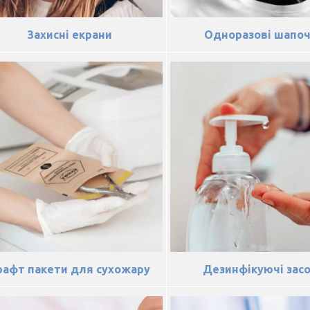
Захисні екрани
Одноразові шапо
рафт пакети для сухожару
Дезинфікуючі зас