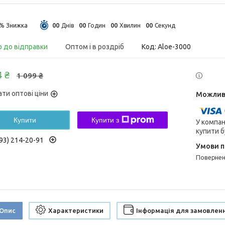
0
0
0
0
0
0
0
0
5%
Днів
Годин
Хвилин
Секунд
о до відправки
Оптом і в роздріб
Код:
Aloe-3000
4 ₴
1 099 ₴
ати оптові ціни
Купити
Купити з
У компан
купити б
93) 214-20-91
поверне
Опис
Характеристики
Інформація для замовлен