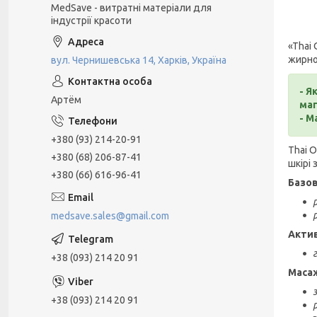
MedSave - витратні матеріали для
індустрії красоти
«Thai 
жирно
вул. Чернишевська 14, Харків, Україна
- Я
Артём
маг
- М
+380 (93) 214-20-91
Thai O
+380 (68) 206-87-41
шкірі
+380 (66) 616-96-41
Базов
medsave.sales@gmail.com
Актив
+38 (093) 214 20 91
Масаж
+38 (093) 214 20 91