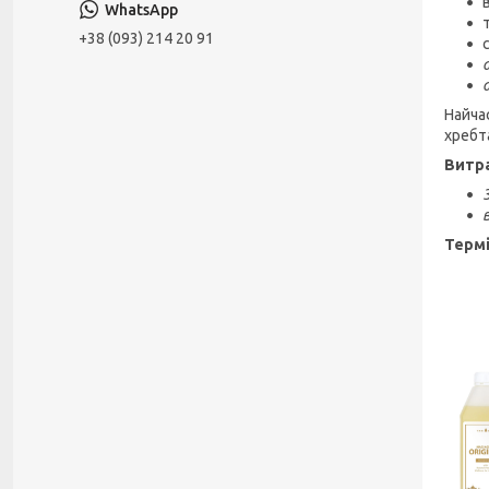
+38 (093) 214 20 91
Найча
хребт
Витр
Термі