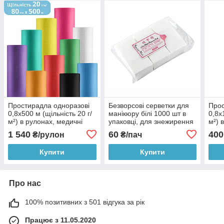
Простирадла одноразові
Безворсові серветки для
Прос
0,8х500 м (щільність 20 г/
манікюру білі 1000 шт в
0,8х
м²) в рулонах, медичні
упаковці, для знежирення
м²) 
простині в рулоні,
нігтьової пластини та
прос
1 540
60
400
₴/рулон
₴/пач
одноразове простирадло
видалення липкого шару
одно
для масажу
для
Купити
Купити
Про нас
100% позитивних з 501 відгука за рік
Працює з 11.05.2020