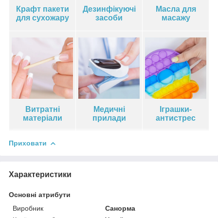
Крафт пакети
Дезинфікуючі
Масла для
для сухожару
засоби
масажу
Витратні
Медичні
Іграшки-
матеріали
прилади
антистрес
Приховати
Характеристики
Основні атрибути
Виробник
Санорма