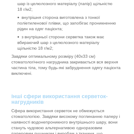
шар із целюлозного матеріалу (папір) щільністю
18 г/м
2
;
внутрішня сторона виготовлена з тонкої
поліетиленової плівки, що запобігає проникненню
рідин на одяг пацієнта;
з внутрішньої сторони серветка також має
вбираючий шар з целюлозного матеріалу
щільністю 18 г/м
2
;
Завдяки оптимальному розміру (40х33 см)
стоматологічного нагрудника закривається вся верхня
частина тіла, тому будь-які забруднення одягу пацієнта
виключені.
Інші сфери використання серветок-
нагрудників
Сфера використання серветок не обмежується
стоматологією. Завдяки високому поглинанню паперу і
наявності водонепроникного внутрішнього шару, вони
стануть чудовою альтернативою одноразовим
паперовим рушникам і виробам з тканини, що