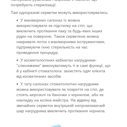
потребують стерилізації.
Такі одноразові серветки можуть використовуватись:
У манікюрних салонах їх можна
використовувати як підстилку на стіл, що
виключить протікання лаку та будь-яких інших
рідин на поверхню. Також серветкою можна
накривати лоток з манікюрними інструментами,
підтримуючи їхню стерильність на час
проведення процедур.
У косметологічних кабінетах нагрудники-
"слюнявчики" виконуватимуть ті ж самі функції, що
й у кабінеті стоматолога: захистять одяг клієнта
від косметичних засобів.
У тату-салонах стоматологічні нагрудники
можна використовувати як покриття на стіл, де
стоять аерозолі та баночки з чорнилом, або як
накладку на коліна майстра. На відміну від
звичайних серветок внутрішній непромокаючий
шар нагрудника виключить протікання чорнила.