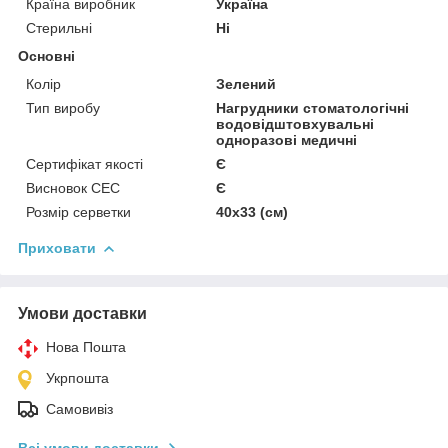
Країна виробник
Україна
Стерильні
Ні
Основні
Колір
Зелений
Тип виробу
Нагрудники стоматологічні
водовідштовхувальні
одноразові медичні
Сертифікат якості
Є
Висновок СЕС
Є
Розмір серветки
40х33 (см)
Приховати
Умови доставки
Нова Пошта
Укрпошта
Самовивіз
Всі умови доставки