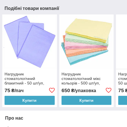
Подібні товари компанії
Нагрудник
Нагрудник
Нагр
стоматологічний
стоматологічний мікс
стом
блакитний - 50 шт/уп,
кольорів - 500 шт/уп,
50 ш
тришарові медичні
тришарові медичні
меди
75
650
75
₴/пач
₴/упаковка
₴
одноразові бумажні
одноразові бумажні
бума
нагрудники-серветки для
нагрудники-серветки для
серв
Купити
Купити
стоматології
стоматології
Про нас