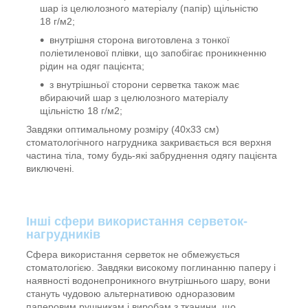
шар із целюлозного матеріалу (папір) щільністю
18 г/м
2
;
внутрішня сторона виготовлена з тонкої
поліетиленової плівки, що запобігає проникненню
рідин на одяг пацієнта;
з внутрішньої сторони серветка також має
вбираючий шар з целюлозного матеріалу
щільністю 18 г/м
2
;
Завдяки оптимальному розміру (40х33 см)
стоматологічного нагрудника закривається вся верхня
частина тіла, тому будь-які забруднення одягу пацієнта
виключені.
Інші сфери використання серветок-
нагрудників
Сфера використання серветок не обмежується
стоматологією. Завдяки високому поглинанню паперу і
наявності водонепроникного внутрішнього шару, вони
стануть чудовою альтернативою одноразовим
паперовим рушникам і виробам з тканини, що