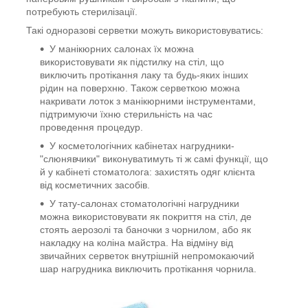
потребують стерилізації.
Такі одноразові серветки можуть використовуватись:
У манікюрних салонах їх можна
використовувати як підстилку на стіл, що
виключить протікання лаку та будь-яких інших
рідин на поверхню. Також серветкою можна
накривати лоток з манікюрними інструментами,
підтримуючи їхню стерильність на час
проведення процедур.
У косметологічних кабінетах нагрудники-
"слюнявчики" виконуватимуть ті ж самі функції, що
й у кабінеті стоматолога: захистять одяг клієнта
від косметичних засобів.
У тату-салонах стоматологічні нагрудники
можна використовувати як покриття на стіл, де
стоять аерозолі та баночки з чорнилом, або як
накладку на коліна майстра. На відміну від
звичайних серветок внутрішній непромокаючий
шар нагрудника виключить протікання чорнила.