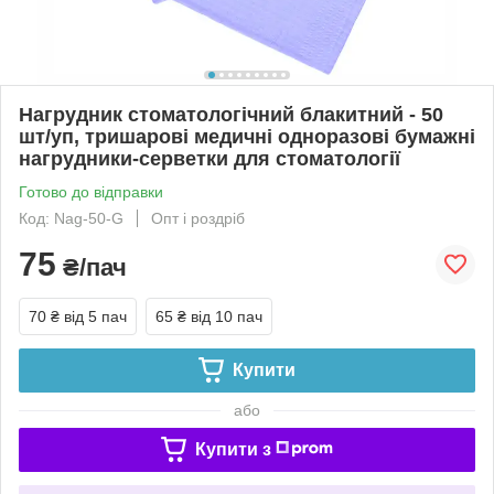
Нагрудник стоматологічний блакитний - 50
шт/уп, тришарові медичні одноразові бумажні
нагрудники-серветки для стоматології
Готово до відправки
Код: Nag-50-G
Опт і роздріб
75
₴/пач
70 ₴
від 5 пач
65 ₴
від 10 пач
Купити
або
Купити з