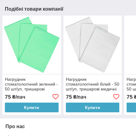
Подібні товари компанії
Нагрудник
Нагрудник
Нагр
стоматологічний зелений -
стоматологічний білий - 50
стом
50 шт/уп, тришарові
шт/уп, тришарові медичні
50 ш
медичні одноразові
одноразові бумажні
меди
75
75
75
₴/пач
₴/пач
₴
бумажні нагрудники-
нагрудники-серветки для
бума
серветки для стоматології
стоматології
серв
Купити
Купити
Про нас