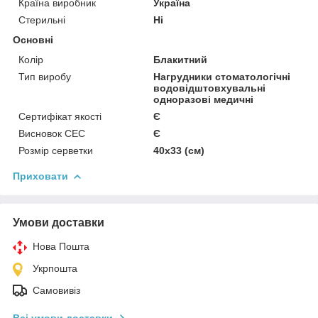
Країна виробник
Україна
Стерильні
Ні
Основні
Колір
Блакитний
Тип виробу
Нагрудники стоматологічні
водовідштовхувальні
одноразові медичні
Сертифікат якості
Є
Висновок СЕС
Є
Розмір серветки
40х33 (см)
Приховати
Умови доставки
Нова Пошта
Укрпошта
Самовивіз
Всі умови доставки