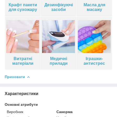
Крафт пакети
Дезинфікуючі
Масла для
для сухожару
засоби
масажу
Витратні
Медичні
Іграшки-
матеріали
прилади
антистрес
Приховати
Характеристики
Основні атрибути
Виробник
Санорма