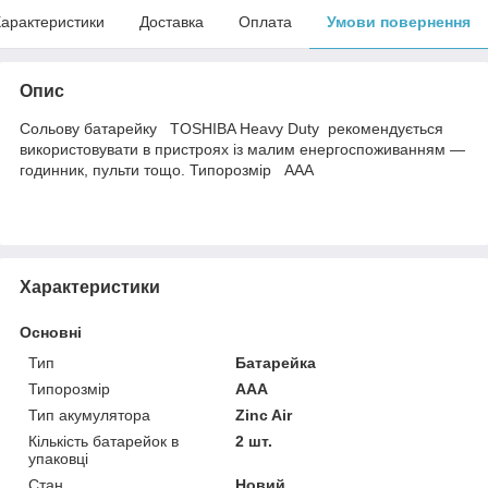
арактеристики
Доставка
Оплата
Умови повернення
Опис
Сольову батарейку TOSHIBA Heavy Duty рекомендується
використовувати в пристроях із малим енергоспоживанням —
годинник, пульти тощо. Типорозмір AAА
Характеристики
Основні
Тип
Батарейка
Типорозмір
AAA
Тип акумулятора
Zinc Air
Кількість батарейок в
2 шт.
упаковці
Стан
Новий